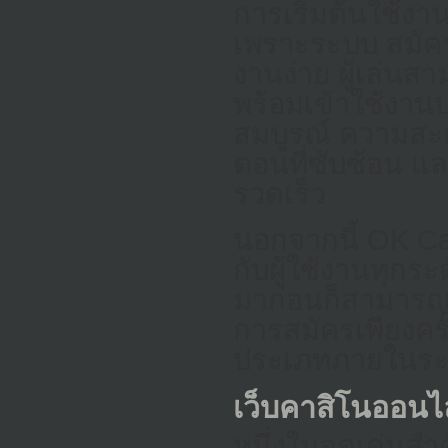
การเริ่มต้นใช้งาน
เพราะระบบ สมัค
งานง่าย ผู้เล่น
พร้อมเข้าใช้งานบ
สมบูรณ์ ความสะดว
ตอนที่ซับซ้อน แ
รวดเร็ว
นอกจากนี้ OK Cas
กับผู้ใช้งานทุกระ
มาก่อนก็สามารถเ
การสมัครเพียงคร
ประเภทภายในระบ
เว็บคาสิโนออนไล
หนึ่งในจุดเด่นส