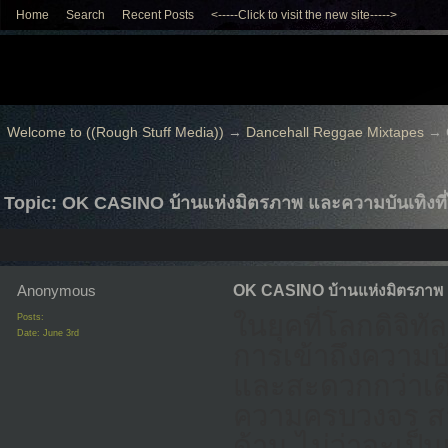
Home
Search
Recent Posts
<-----Click to visit the new site----->
Welcome to ((Rough Stuff Media))
→
Dancehall Reggae Mixtapes
→
Topic: OK CASINO บ้านแห่งมิตรภาพ และความบันเทิงที่ไ
Anonymous
OK CASINO บ้านแห่งมิตรภาพ แล
ในยุคที่โลกดิจิท
Posts:
Date:
June 3rd
การเข้าถึงความบ
และสะดวกกว่าเดิ
ความครบวงจร ส
ด้าน ไม่ว่าจะเป