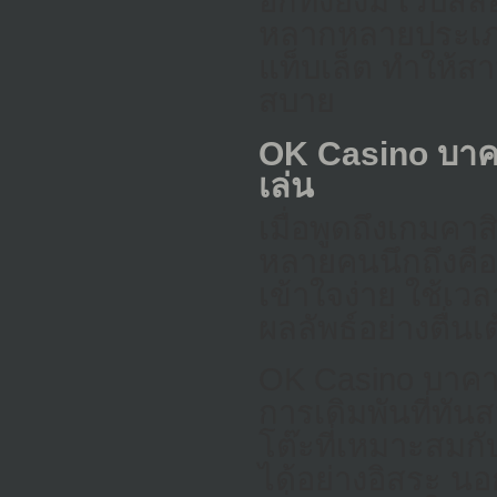
อีกทั้งยังมี เว็บ
หลากหลายประเภท
แท็บเล็ต ทำให้สา
สบาย
OK Casino บาคา
เล่น
เมื่อพูดถึงเกมคาสิ
หลายคนนึกถึงคือ 
เข้าใจง่าย ใช้เวล
ผลลัพธ์อย่างตื่น
OK Casino บาคาร
การเดิมพันที่ทัน
โต๊ะที่เหมาะสม
ได้อย่างอิสระ นอ