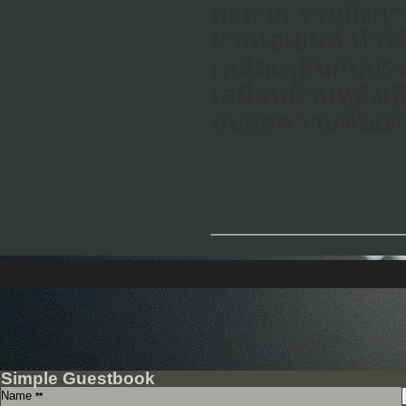
สะดวก รวมถึงการ
ผ่านเอเย่นต์ ทำใ
เพลิดเพลินกับปร
เสมือนบ้านหลังเ
สัมผัสความตื่นเต
_____________
Simple Guestbook
Name
**