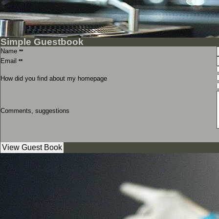
Simple Guestbook
Name
**
Email
**
How did you find about my homepage
Comments, suggestions