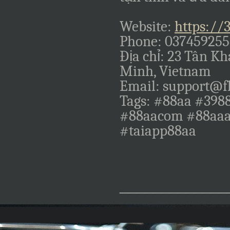
Website:
https://
Phone: 037459255
Địa chỉ: 23 Tân K
Minh, Vietnam
Email: support@f
Tags: #88aa #398
#88aacom #88aaa
#taiapp88aa
_____________