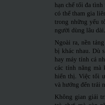
hạn chế tối đa tình 
có thể tham gia li
trong những yếu t
người dùng lâu dài
Ngoài ra, nền tảng 
bị khác nhau. Dù s
hay máy tính cá nh
các tính năng mà 
hiển thị. Việc tối
và hướng đến trải 
Không gian giải tr