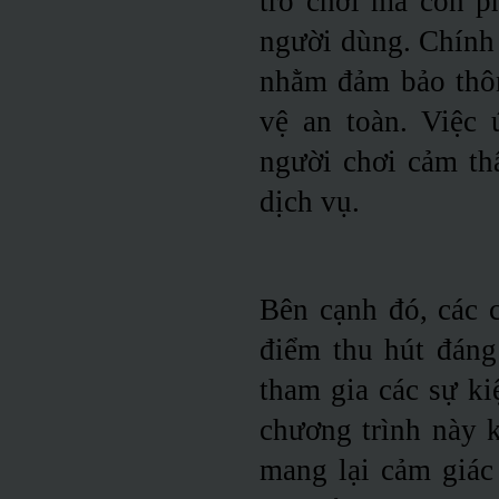
trò chơi mà còn p
người dùng. Chính 
nhằm đảm bảo thôn
vệ an toàn. Việc 
người chơi cảm th
dịch vụ.
Bên cạnh đó, các 
điểm thu hút đáng
tham gia các sự ki
chương trình này k
mang lại cảm giác