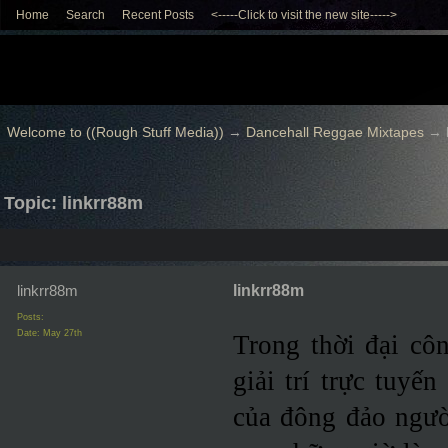
Home
Search
Recent Posts
<-----Click to visit the new site----->
Welcome to ((Rough Stuff Media))
→
Dancehall Reggae Mixtapes
→
Topic: linkrr88m
linkrr88m
linkrr88m
Posts:
Date:
May 27th
Trong thời đại cô
giải trí trực tuyế
của đông đảo ngườ