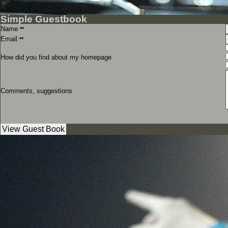
Simple Guestbook
Name
**
Email
**
How did you find about my homepage
Comments, suggestions