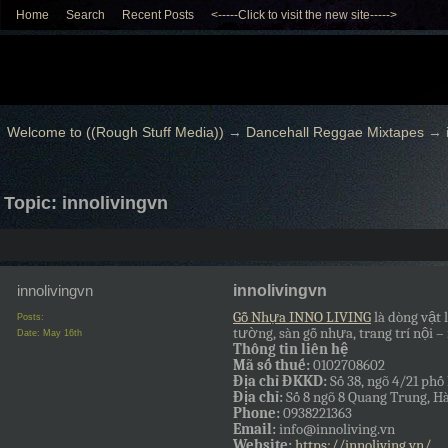
Home
Search
Recent Posts
<-----Click to visit the new site----->
Welcome to ((Rough Stuff Media))
→
Dancehall Reggae Mixtapes
→
Topic: innolivingvn
innolivingvn
innolivingvn
Gỗ Nhựa INNO LIVING
là dòng vật 
Posts:
tường, sàn gỗ nhựa, trang trí nội –
Date:
May 16th
Thông tin liên hệ
Mã số thuế:
0102708602
Địa chỉ ĐKKD:
Số 38, ngõ 4/21 p
Địa chỉ:
Số 8 ngõ 8 Quang Trung, H
Phone:
0938221363
Email:
info@innoliving.vn
Website:
https://innoliving.vn/