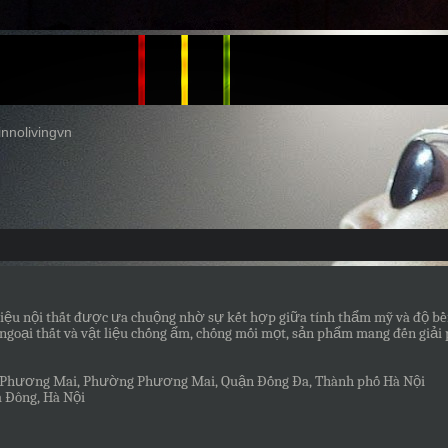
innolivingvn
liệu nội thất được ưa chuộng nhờ sự kết hợp giữa tính thẩm mỹ và độ bề
 ngoại thất và vật liệu chống ẩm, chống mối mọt, sản phẩm mang đến giải p
hố Phương Mai, Phường Phương Mai, Quận Đống Đa, Thành phố Hà Nội
à Đông, Hà Nội