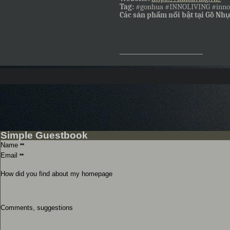
Tag:
#gonhua #INNOLIVING #innoli
Các sản phẩm nổi bật tại Gỗ Nhự
__________________
Simple Guestbook
Name
**
Email
**
How did you find about my homepage
Comments, suggestions