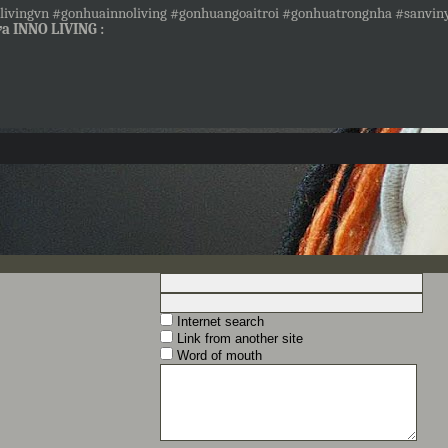
vingvn #gonhuainnoliving #gonhuangoaitroi #gonhuatrongnha #sanvin
a INNO LIVING :
Internet search
Link from another site
Word of mouth