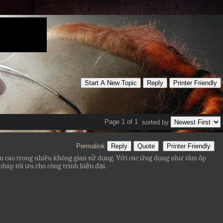
Start A New Topic
Reply
Printer Friendly
Page 1 of 1
sorted by
Permalink
Reply
Quote
Printer Friendly
n cao trong nhiều không gian sử dụng. Với các ứng dụng như tấm ốp
háp tối ưu cho công trình hiện đại.