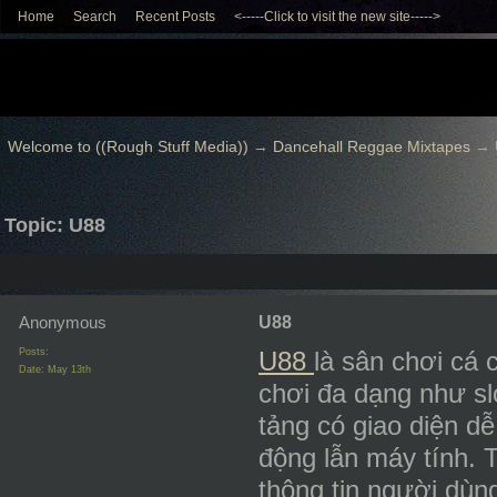
Home
Search
Recent Posts
<-----Click to visit the new site----->
Welcome to ((Rough Stuff Media))
→
Dancehall Reggae Mixtapes
→
Topic: U88
Anonymous
U88
Posts:
U88
là sân chơi cá 
Date:
May 13th
chơi đa dạng như slo
tảng có giao diện dễ
động lẫn máy tính. 
thông tin người dùn