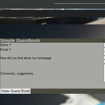
Simple Guestbook
Name
**
Email
**
How did you find about my homepage
Comments, suggestions