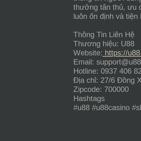
thưởng tân thủ, ưu 
luôn ổn định và tiện 
Thông Tin Liên Hệ
Thương hiệu: U88
Website:
https://u88.
Email: support@u88.
Hotline: 0937 406 8
Địa chỉ: 27/6 Đồng 
Zipcode: 700000
Hashtags
#u88 #u88casino #s
_____________