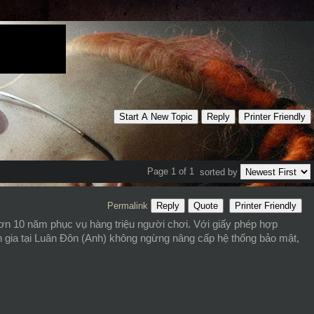
Start A New Topic
Reply
Printer Friendly
Page 1 of 1
sorted by
Permalink
Reply
Quote
Printer Friendly
ơn 10 năm phục vụ hàng triệu người chơi. Với giấy phép hợp 
gia tại Luân Đôn (Anh) không ngừng nâng cấp hệ thống bảo mật, 