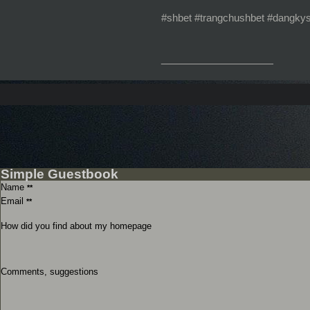
#shbet #trangchushbet #dangkysh
__________________
Simple Guestbook
Name
**
Email
**
How did you find about my homepage
Comments, suggestions