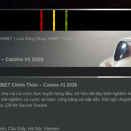
SHBET | Link Đăng Nhập SHBET Chính Thức – Casino #1 2026
– Casino #1 2026
BET Chính Thức – Casino #1 2026
à nhà cái cá cược trực tuyến hàng đầu, sở hữu bề dày kinh nghiệm h
rải nghiệm cá cược an toàn, công bằng và hấp dẫn. Đội ngũ chuyên 
ệu 128-bit Secure Socket.
ình, Cầu Giấy, Hà Nội, Vietnam