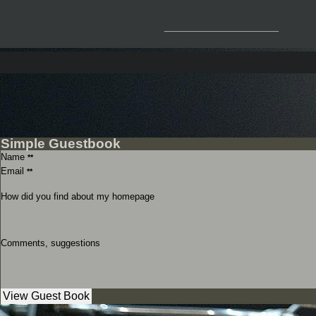
__________________
Simple Guestbook
Name
**
Email
**
How did you find about my homepage
Comments, suggestions