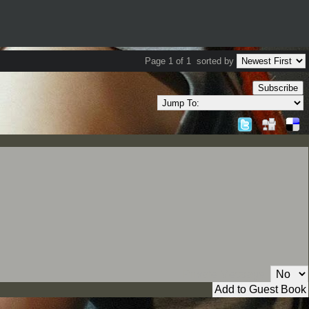
Page 1 of 1
sorted by
Subscribe
Private Message: