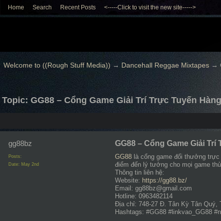
Home
Search
Recent Posts
<-----Click to visit the new site----->
Welcome to ((Rough Stuff Media))
→
Dancehall Reggae Mixtapes
→
Topic: GG88 – Cổng Game Giải Trí Trực Tuyến Hàn
gg88bz
GG88 – Cổng Game Giải Trí
GG88
là cổng game đổi thưởng trực t
Posts:
điểm đến lý tưởng cho mọi game thủ 
Date:
May 2nd
Thông tin liên hệ:
Website:
https://gg88.bz/
Email: gg88bz@gmail.com
Hotline: 0963482114
Địa chỉ: 748-27 Đ. Tân Kỳ Tân Quý,
Hashtags: #GG88 #linkvao_GG88 