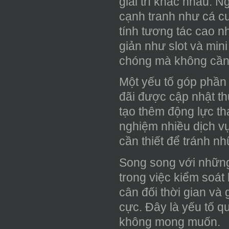
giải trí khác nhau. 
cạnh tranh như cá cư
tính tương tác cao n
giản như slot và mi
chóng mà không cần n
Một yếu tố góp phần 
đãi được cập nhật t
tạo thêm động lực th
nghiệm nhiều dịch vụ
cần thiết để tránh n
Song song với những
trong việc kiểm soát 
cân đối thời gian và 
cực. Đây là yếu tố q
không mong muốn.