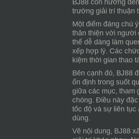
BJ88 còn hướng đến v
trường giải trí thuận 
Một điểm đáng chú ý
thân thiện với người
thể dễ dàng làm quen
xếp hợp lý. Các chức 
kiệm thời gian thao 
Bên cạnh đó, BJ88 đ
ổn định trong suốt q
giữa các mục, tham g
chóng. Điều này đặc 
tốc độ và sự liên tụ
dùng.
Về nội dung, BJ88 xâ