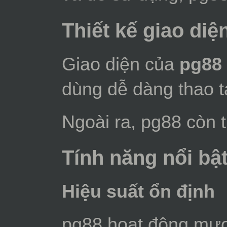
Thiết kế giao diệ
Giao diện của 
pg88
dùng dễ dàng thao t
Ngoài ra, pg88 còn t
Tính năng nổi bậ
Hiệu suất ổn định
pg88 hoạt động mượt