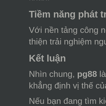
Tiềm năng phát t
Với nền tảng công ng
thiện trải nghiệm ng
Kết luận
Nhìn chung, 
pg88
 l
khẳng định vị thế củ
Nếu bạn đang tìm ki