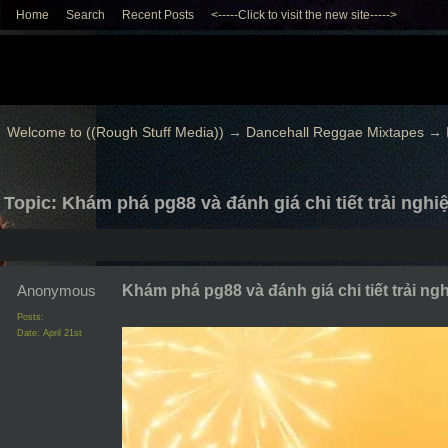
Home
Search
Recent Posts
<-----Click to visit the new site----->
Welcome to ((Rough Stuff Media))
→
Dancehall Reggae Mixtapes
→
Topic: Khám phá pg88 và đánh giá chi tiết trải ngh
Anonymous
Khám phá pg88 và đánh giá chi tiết trải n
Posts:
Date:
April 21st