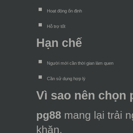
Hoạt động ổn định
Hỗ trợ tốt
Hạn chế
Người mới cần thời gian làm quen
Cần sử dụng hợp lý
Vì sao nên chọn
pg88
 mang lại trải
khăn.