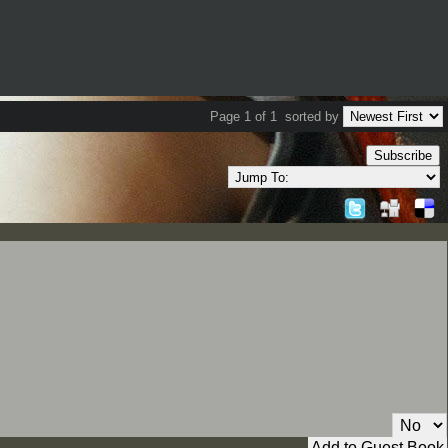
Page 1 of 1
sorted by
Subscribe
Private Message: