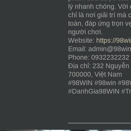
lý nhanh chóng. Với
chỉ là nơi giải trí m
toàn, đáp ứng trọn 
người chơi.
Website:
https://98w
Email: admin@98win
Phone: 0932232232
Địa chỉ: 232 Nguyễn
700000, Việt Nam
#98WIN #98win #98
#DanhGia98WIN #T
_____________