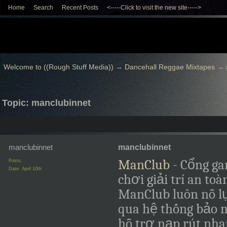
Home
Search
Recent Posts
<-----Click to visit the new site----->
Welcome to ((Rough Stuff Media))
→
Dancehall Reggae Mixtapes
→
Topic: manclubinnet
manclubinnet
manclubinnet
ManClub
- Cổng ga
Posts:
Date:
April 10th
chơi giải trí an to
ManClub luôn nỗ l
qua hệ thống bảo m
hỗ trợ nạp rút nha