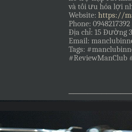
và tối ưu hóa lợi 
Website:
https://m
Phone: 0948217392
Địa chỉ: 15 Đường 
Email: manclubin
Tags: #manclubin
#ReviewManClub 
_____________