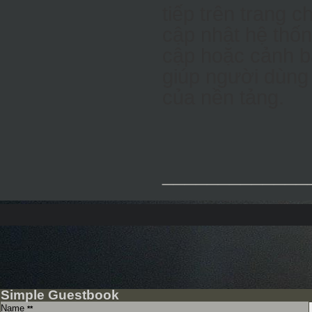
tiếp trên trang 
cập nhật hệ thốn
cập hoặc cảnh b
giúp người dùng
của nền tảng.
_____________
Simple Guestbook
Name
**