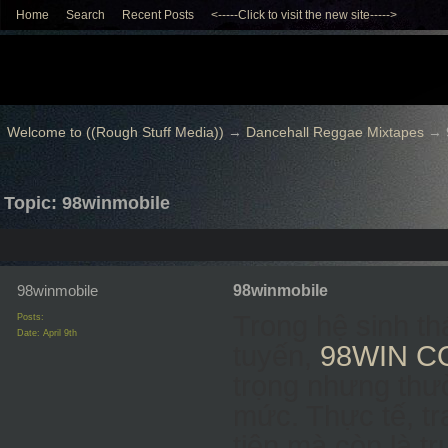
Home
Search
Recent Posts
<-----Click to visit the new site----->
Welcome to ((Rough Stuff Media))
→
Dancehall Reggae Mixtapes
→
Topic: 98winmobile
98winmobile
98winmobile
Trong hệ sinh thá
Posts:
Date:
April 9th
tuyến,
98WIN C
trọng nhưng thư
mức. Thực tế, tr
tiên mà còn là t