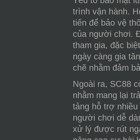
Yếu tố bảo mật l
trình vận hành. H
tiến để bảo vệ thô
của người chơi. Đ
tham gia, đặc biệt
ngày càng gia tăn
chẽ nhằm đảm bảo
Ngoài ra, SC88 cò
nhằm mang lại tr
tảng hỗ trợ nhiều
người chơi dễ dàn
xử lý được rút ngắ