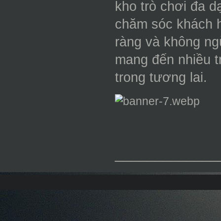
kho trò chơi đa d
chăm sóc khách hà
ràng và không ng
mang đến nhiều t
trong tương lai.
_____________