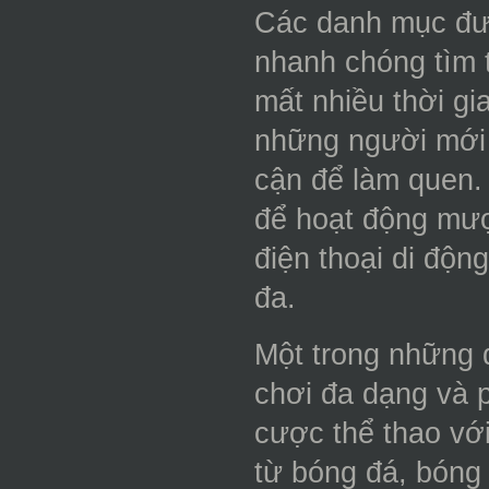
Các danh mục đượ
nhanh chóng tìm 
mất nhiều thời gia
những người mới t
cận để làm quen. 
để hoạt động mượt
điện thoại di động
đa.
Một trong những đ
chơi đa dạng và p
cược thể thao với 
từ bóng đá, bóng 