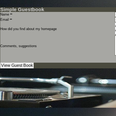
Simple Guestbook
Name
**
Email
**
How did you find about my homepage
Comments, suggestions