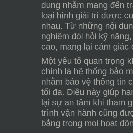
dung nhằm mang đến tr
loại hình giải trí được
nhau. Từ những nội dung
nghiệm đòi hỏi kỹ năng,
cao, mang lại cảm giác 
Một yếu tố quan trọng k
chính là hệ thống bảo 
nhằm bảo vệ thông tin 
tối đa. Điều này giúp 
lại sự an tâm khi tham 
trình vận hành cũng đượ
bằng trong mọi hoạt độ