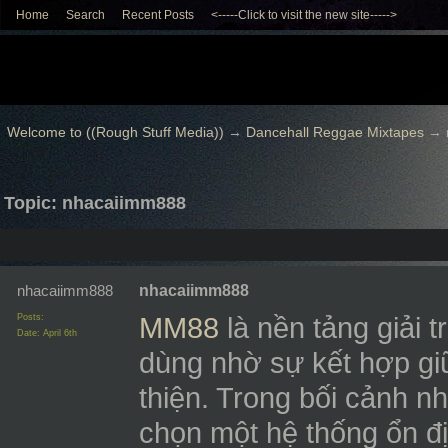
Home
Search
Recent Posts
<-----Click to visit the new site----->
Welcome to ((Rough Stuff Media))
→
Dancehall Reggae Mixtapes
→
Topic: nhacaiimm888
nhacaiimm888
nhacaiimm888
Posts:
MM88
là nền tảng giải 
Date:
April 6th
dùng nhờ sự kết hợp giữ
thiện. Trong bối cảnh nh
chọn một hệ thống ổn đị