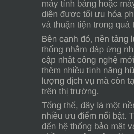
máy tính bảng hoặc máy
diện được tối ưu hóa ph
và thuận tiện trong quá 
Bên cạnh đó, nền tảng 
thống nhằm đáp ứng nh
cập nhật công nghệ mới
thêm nhiều tính năng hữ
lượng dịch vụ mà còn tạ
trên thị trường.
Tổng thể, đây là một nền
nhiều ưu điểm nổi bật. 
đến hệ thống bảo mật và