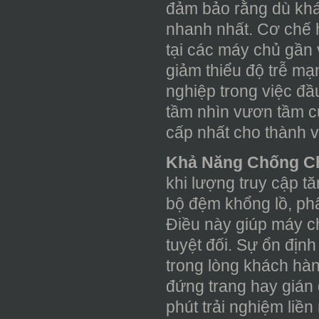
đảm bảo rằng dù khác
nhanh nhất. Cơ chế h
tại các máy chủ gần v
giảm thiểu độ trễ mạ
nghiệp trong việc đầ
tầm nhìn vươn tầm củ
cấp nhất cho thành v
Khả Năng Chống Ch
khi lượng truy cập t
bộ đệm khổng lồ, phâ
Điều này giúp máy ch
tuyệt đối. Sự ổn địn
trong lòng khách hàn
đứng trang hay gián 
phút trải nghiệm liề