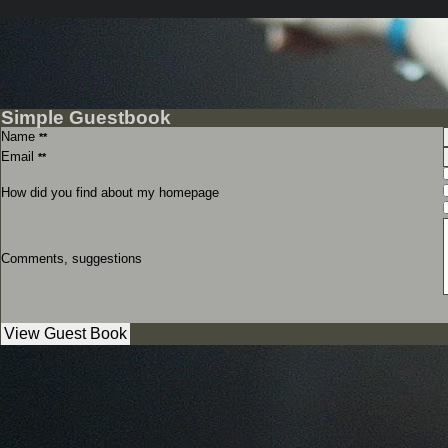
Simple Guestbook
Name
**
Email
**
How did you find about my homepage
Comments, suggestions