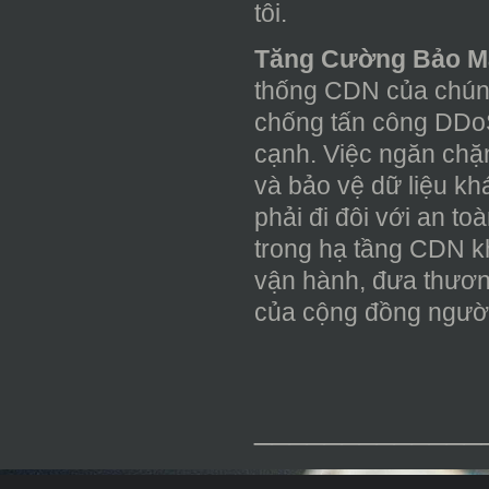
tôi.
Tăng Cường Bảo Mậ
thống CDN của chúng
chống tấn công DDoS
cạnh. Việc ngăn chặn
và bảo vệ dữ liệu kh
phải đi đôi với an to
trong hạ tầng CDN k
vận hành, đưa thương
của cộng đồng người
_____________