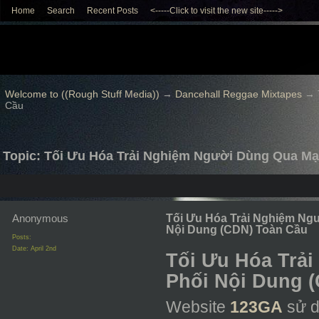
Home
Search
Recent Posts
<-----Click to visit the new site----->
Welcome to ((Rough Stuff Media))
→
Dancehall Reggae Mixtapes
→
Cầu
Topic: Tối Ưu Hóa Trải Nghiệm Người Dùng Qua M
Anonymous
Tối Ưu Hóa Trải Nghiệm Ng
Nội Dung (CDN) Toàn Cầu
Posts:
Date:
April 2nd
Tối Ưu Hóa Trả
Phối Nội Dung 
Website
123GA
sử d