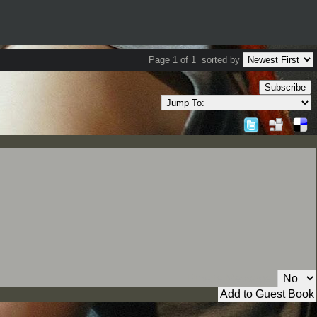
Page 1 of 1
sorted by
Subscribe
Private Message: