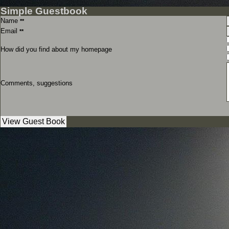
Simple Guestbook
Name
**
Email
**
How did you find about my homepage
Comments, suggestions