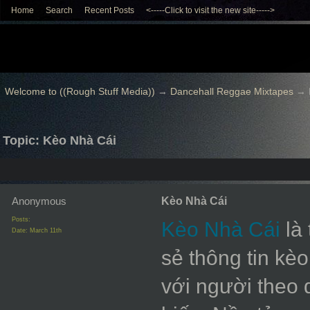
Home
Search
Recent Posts
<-----Click to visit the new site----->
Welcome to ((Rough Stuff Media))
→
Dancehall Reggae Mixtapes
→
Topic: Kèo Nhà Cái
Anonymous
Kèo Nhà Cái
Posts:
Kèo Nhà Cái
là 
Date:
March 11th
sẻ thông tin kè
với người theo 