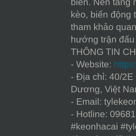
biến. Nền tảng n
kèo, biến động 
tham khảo quan 
hướng trận đấu
THÔNG TIN CHI
- Website:
https
- Địa chỉ: 40/2
Dương, Việt N
- Email: tylek
- Hotline: 0968
#keonhacai #ty