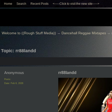
Home
Search
Recent Posts
<-----Click to visit the new site----->
Welcome to ((Rough Stuff Media))
→
Dancehall Reggae Mixtapes
→
Topic: rr88landd
Anonymous
rr88landd
Posts:
Date:
Feb 6, 2026