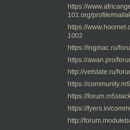
https://www.africang
101.org/profile/mail
https://www.hoomet.
1002
https://ingmac.ru/
https://awan.pro/for
http://vetstate.ru
https://community.m
https://forum.m5stac
https://fyers.in/co
http://forum.moduleb