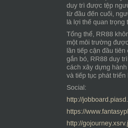
duy trì được tệp ngườ
từ đầu đến cuối, ngư
là lợi thế quan trọng
Tổng thể, RR88 không
một môi trường được
lần tiếp cận đầu tiê
gắn bó, RR88 duy trì 
cách xây dựng hành t
và tiếp tục phát triể
Social:
http://jobboard.piasd
https://www.fantasypl
http://gojourney.xsrv