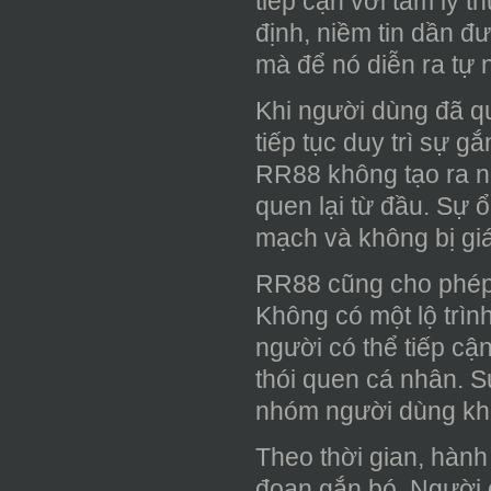
tiếp cận với tâm lý 
định, niềm tin dần đ
mà để nó diễn ra tự 
Khi người dùng đã q
tiếp tục duy trì sự g
RR88 không tạo ra n
quen lại từ đầu. Sự ổ
mạch và không bị gi
RR88 cũng cho phép 
Không có một lộ trìn
người có thể tiếp cậ
thói quen cá nhân. S
nhóm người dùng kh
Theo thời gian, hành
đoạn gắn bó. Người 