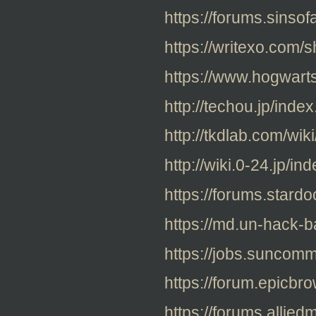
https://forums.sins
https://writexo.com
https://www.hogwart
http://techou.jp/ind
http://tkdlab.com/wi
http://wiki.0-24.jp/i
https://forums.stard
https://md.un-hack-
https://jobs.suncom
https://forum.epicbr
https://forums.alli