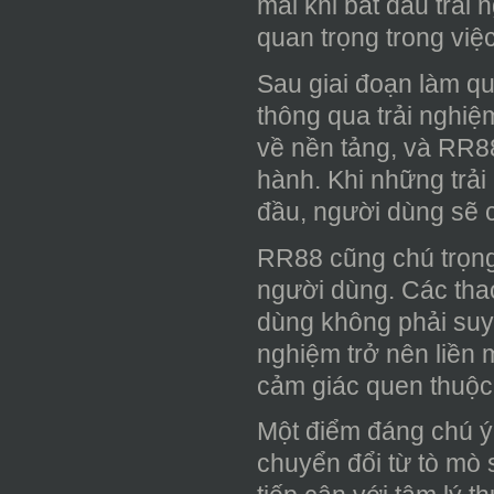
mái khi bắt đầu trải
quan trọng trong việ
Sau giai đoạn làm q
thông qua trải nghiệ
về nền tảng, và RR8
hành. Khi những trải
đầu, người dùng sẽ c
RR88 cũng chú trọng 
người dùng. Các thao
dùng không phải suy 
nghiệm trở nên liền 
cảm giác quen thuộc 
Một điểm đáng chú ý 
chuyển đổi từ tò mò 