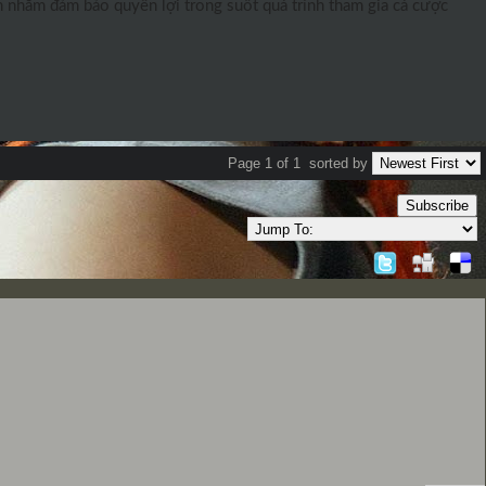
n nhằm đảm bảo quyền lợi trong suốt quá trình tham gia cá cược
Page 1 of 1
sorted by
Subscribe