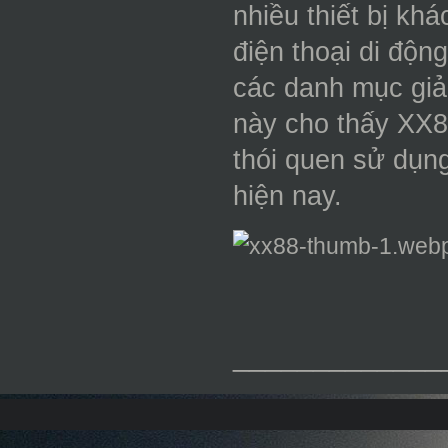
nhiều thiết bị kh
điện thoại di độn
các danh mục giải
này cho thấy XX8
thói quen sử dụng
hiện nay.
_____________