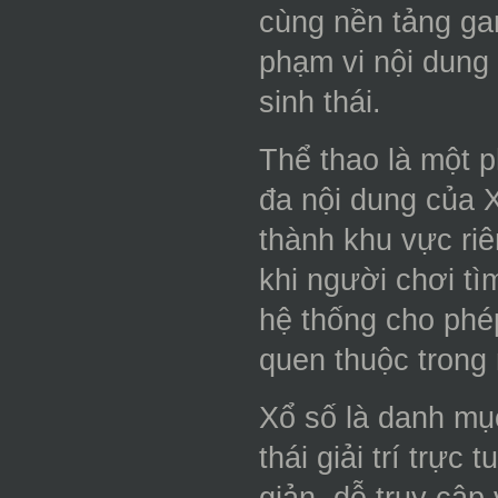
cùng nền tảng ga
phạm vi nội dung
sinh thái.
Thể thao là một p
đa nội dung của 
thành khu vực riê
khi người chơi tì
hệ thống cho phé
quen thuộc trong 
Xổ số là danh mụ
thái giải trí trự
giản, dễ truy cập