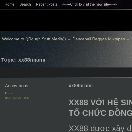
Home
Search
Recent Posts
<-----Click to visit the new site----->
Welcome to ((Rough Stuff Media))
→
Dancehall Reggae Mixtapes
→
Topic: xx88miami
Anonymous
xx88miami
Posts:
Date:
Jan 26, 2026
XX88 VỚI HỆ S
TỔ CHỨC ĐỒNG
XX88 được xây dự