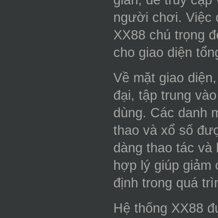
người chơi. Việc
XX88 chú trọng đ
cho giao diện tổn
Về mặt giao diện
đại, tập trung và
dùng. Các danh m
thao và xổ số đượ
dàng thao tác và
hợp lý giúp giảm 
định trong quá trì
Hệ thống XX88 đư