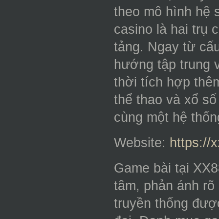
theo mô hình hệ s
casino là hai trụ
tảng. Ngay từ cấu
hướng tập trung v
thời tích hợp th
thể thao và xổ số
cùng một hệ thốn
Website:
https://
Game bài tại XX8
tâm, phản ánh rõ 
truyền thống được