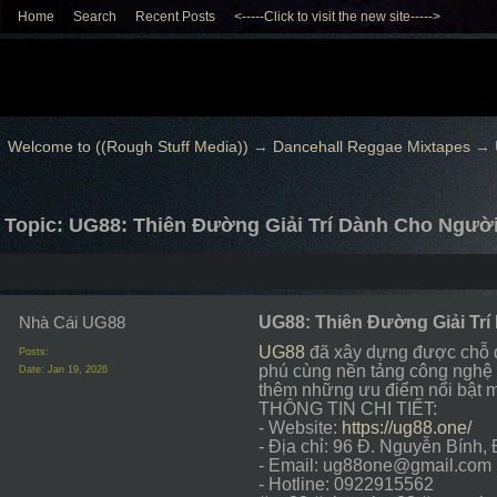
Home
Search
Recent Posts
<-----Click to visit the new site----->
Welcome to ((Rough Stuff Media))
→
Dancehall Reggae Mixtapes
→
Topic: UG88: Thiên Đường Giải Trí Dành Cho Ngườ
Nhà Cái UG88
UG88: Thiên Đường Giải Tr
UG88
đã xây dựng được chỗ đứ
Posts:
phú cùng nền tảng công nghệ h
Date:
Jan 19, 2026
thêm những ưu điểm nổi bật 
THÔNG TIN CHI TIẾT:
- Website:
https://ug88.one/
- Địa chỉ: 96 Đ. Nguyễn Bính
- Email: ug88one@gmail.com
- Hotline: 0922915562