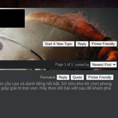
Start A New Topic
Reply
Printer Friendly
Page 1 of 1
sorted by
Permalink
Reply
Quote
Printer Friendly
 cậy cao và danh tiếng nổi bật. Sở hữu kho trò chơi phong
ây giải trí trọn vẹn. Hãy theo dõi bài viết sau để khám phá