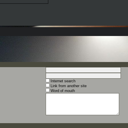
Internet search
Link from another site
Word of mouth