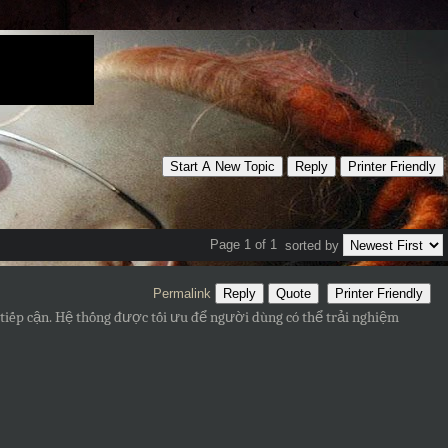
Start A New Topic
Reply
Printer Friendly
Page 1 of 1
sorted by
Permalink
Reply
Quote
Printer Friendly
ễ tiếp cận. Hệ thống được tối ưu để người dùng có thể trải nghiệm