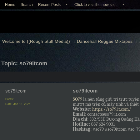
Home
Search
Recent Posts
<-----Click to visit the new site----->
Welcome to ((Rough Stuff Media))
→
Dancehall Reggae Mixtapes
→
Topic: so79itcom
so79itcom
so79itcom
SO79
là nền tảng giải trí trực tuy
Posts:
mượt mà trên cả máy tính và thiết 
Date:
Jan 18, 2026
Website:
https://so79.it.com/
Email:
contact@so79.it.com
Địa chỉ:
332/53D Dương Quảng Hàm,
Hotline:
087 624 9031
Hashtag:
#so79 #so79itcom #so_79