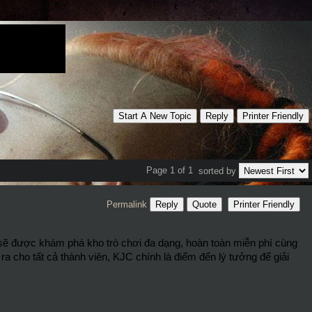
Start A New Topic
Reply
Printer Friendly
Page 1 of 1
sorted by
Permalink
Reply
Quote
Printer Friendly
 sẽ được khám phá kho trò chơi đa dạng, hoàn toàn miễn phí cùng 
 cho tất cả thành viên, KJC chính là điểm đến lý tưởng để giải 