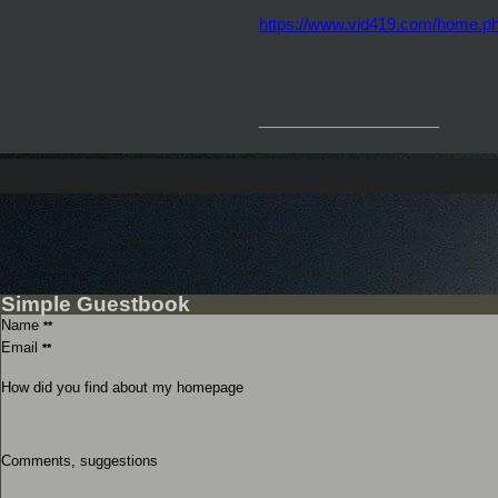
https://www.vid419.com/home.
__________________
Simple Guestbook
Name
**
Email
**
How did you find about my homepage
Comments, suggestions