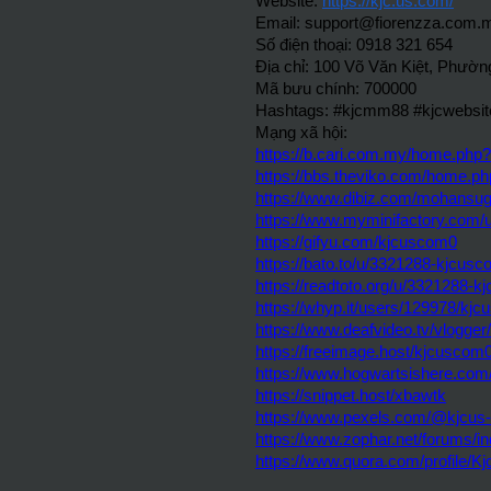
Website: 
https://kjc.us.com/
Email: support@fiorenzza.com.
Số điện thoại: 0918 321 654
Địa chỉ: 100 Võ Văn Kiệt, Phườn
Mã bưu chính: 700000
Hashtags: #kjcmm88 #kjcwebsite
Mạng xã hội:
https://b.cari.com.my/home.ph
https://bbs.theviko.com/home
https://www.dibiz.com/mohansu
https://www.myminifactory.com/
https://gifyu.com/kjcuscom0
https://bato.to/u/3321288-kjcus
https://readtoto.org/u/3321288-
https://whyp.it/users/129978/kj
https://www.deafvideo.tv/vlogge
https://freeimage.host/kjcuscom
https://www.hogwartsishere.com
https://snippet.host/xbawtk
https://www.pexels.com/@kjcus
https://www.zophar.net/forums
https://www.quora.com/profile/