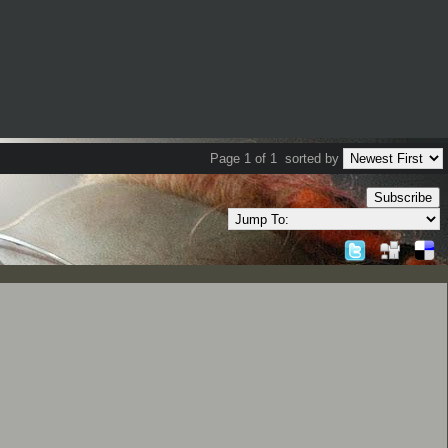
Page 1 of 1
sorted by
Subscribe