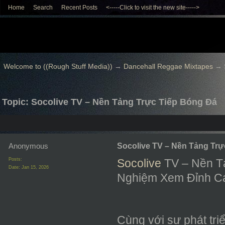
Home
Search
Recent Posts
<-----Click to visit the new site----->
Welcome to ((Rough Stuff Media))
→
Dancehall Reggae Mixtapes
→
Topic: Socolive TV – Nền Tảng Trực Tiếp Bóng Đá
Anonymous
Socolive TV – Nền Tảng Trự
Posts:
Socolive
TV – Nền T
Date:
Jan 15, 2026
Nghiệm Xem Đỉnh C
Cùng với sự phát tri