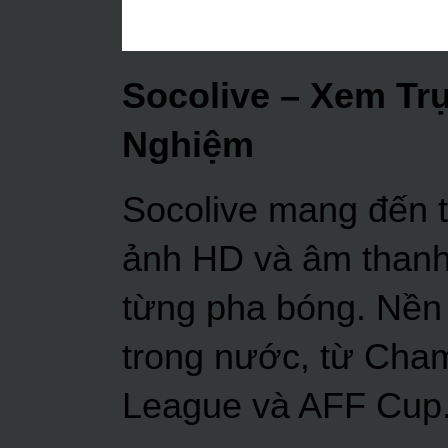
Socolive
– Xem Trự
Nghiệm
Socolive mang đến t
ảnh HD và âm thanh
từng pha bóng. Nền 
trong nước, từ Cham
League và AFF Cup