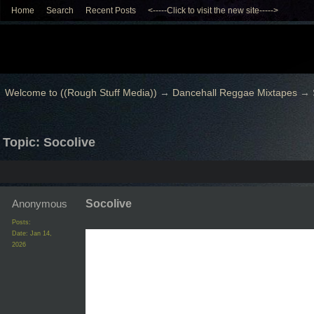
Home
Search
Recent Posts
<-----Click to visit the new site----->
Welcome to ((Rough Stuff Media))
→
Dancehall Reggae Mixtapes
→
Topic: Socolive
Anonymous
Socolive
Posts:
Date:
Jan 14,
2026