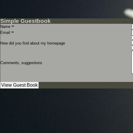
Simple Guestbook
Name
**
Email
**
How did you find about my homepage
Comments, suggestions