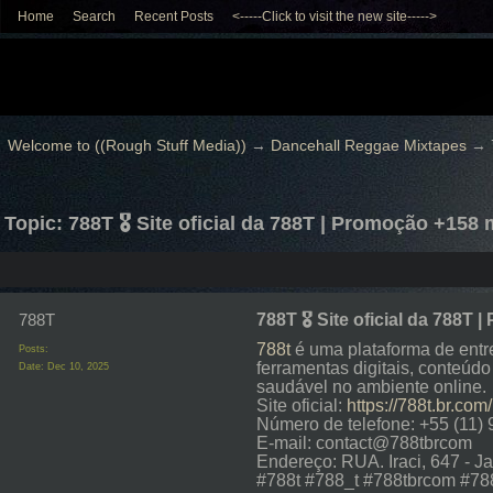
Home
Search
Recent Posts
<-----Click to visit the new site----->
Welcome to ((Rough Stuff Media))
→
Dancehall Reggae Mixtapes
→
Topic: 788T 🎖️ Site oficial da 788T | Promoção +158 
788T
788T 🎖️ Site oficial da 788T
788t
é uma plataforma de entre
Posts:
ferramentas digitais, conteúdo
Date:
Dec 10, 2025
saudável no ambiente online.
Site oficial:
https://788t.br.com/
Número de telefone: +55 (11)
E-mail: contact@788tbrcom
Endereço: RUA. Iraci, 647 - J
#788t #788_t #788tbrcom #78