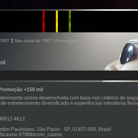
788T 🎖️ Site oficial da 788T | Promoção +158 mil
mil
 | Promoção +158 mil
tenimento online desenvolvida com base nos critérios de segura
 de entretenimento diversificado e experiências interativas fl
 96812-4612
ardim Paulistano, São Paulo - SP, 01457-000, Brazil
8tcasino #788tbrcom_casino