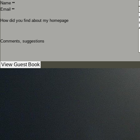
Name
**
Email
**
How did you find about my homepage
Comments, suggestions