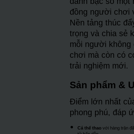
đánh bạc số một 
đồng người chơi v
Nền tảng thúc đẩy 
trọng và chia sẻ 
mỗi người không c
chơi mà còn có cơ
trải nghiệm mới.
Sản phẩm & Ư
Điểm lớn nhất củ
phong phú, đáp ứ
Cá thể thao 
với hàng trận đ