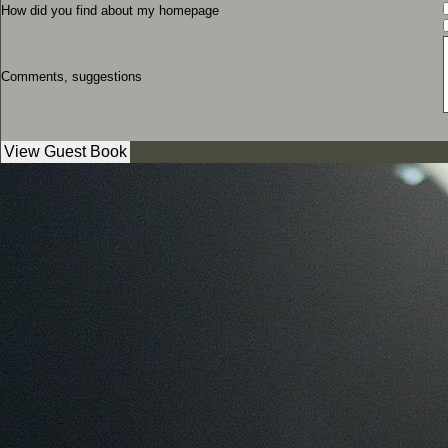
How did you find about my homepage
Comments, suggestions