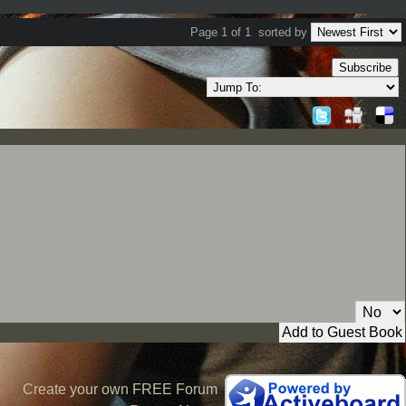
Page 1 of 1
sorted by
Subscribe
Private Message:
Create your own FREE Forum