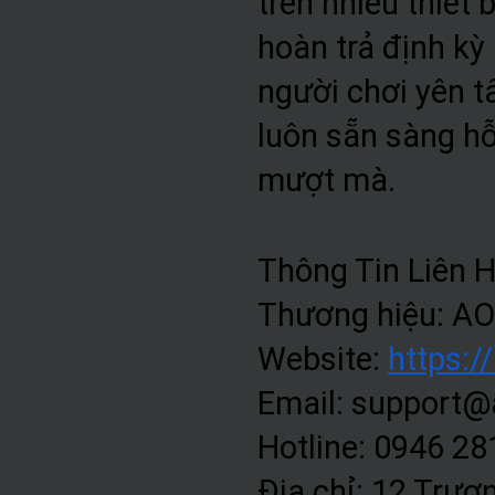
trên nhiều thiết 
hoàn trả định kỳ
người chơi yên t
luôn sẵn sàng hỗ
mượt mà.
Thông Tin Liên 
Thương hiệu: A
Website:
https:/
Email: support@
Hotline: 0946 28
Địa chỉ: 12 Trươ