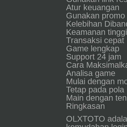
Atur keuangan
Gunakan promo
Kelebihan Diband
Keamanan tinggi
Transaksi cepat
Game lengkap
Support 24 jam
Cara Maksimalk
Analisa game
Mulai dengan mo
Tetap pada pola
Main dengan te
Ringkasan
OLXTOTO adalah