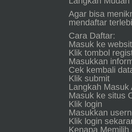
Langkah Mudah
Agar bisa menik
mendaftar terleb
Cara Daftar:
Masuk ke websit
Klik tombol regis
Masukkan inform
Cek kembali dat
Klik submit
Langkah Masuk 
Masuk ke situ
Klik login
Masukkan usern
Klik login sekar
Kenapa Memili