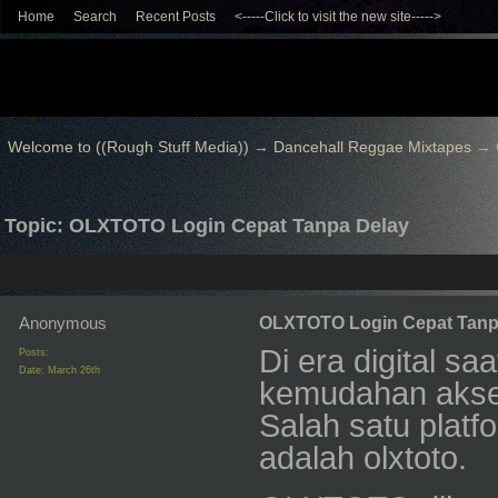
Home
Search
Recent Posts
<-----Click to visit the new site----->
Welcome to ((Rough Stuff Media))
→
Dancehall Reggae Mixtapes
→
Topic: OLXTOTO Login Cepat Tanpa Delay
Anonymous
OLXTOTO Login Cepat Tanp
Di era digital sa
Posts:
Date:
March 26th
kemudahan akses
Salah satu platf
adalah olxtoto.