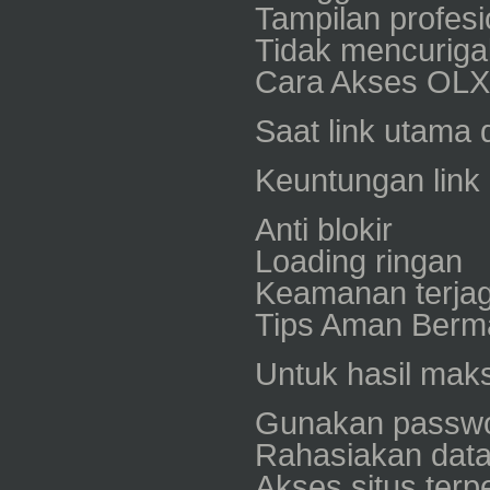
Tampilan profesi
Tidak mencurig
Cara Akses OL
Saat link utama di
Keuntungan link a
Anti blokir
Loading ringan
Keamanan terja
Tips Aman Berm
Untuk hasil maksi
Gunakan passwo
Rahasiakan data
Akses situs terp