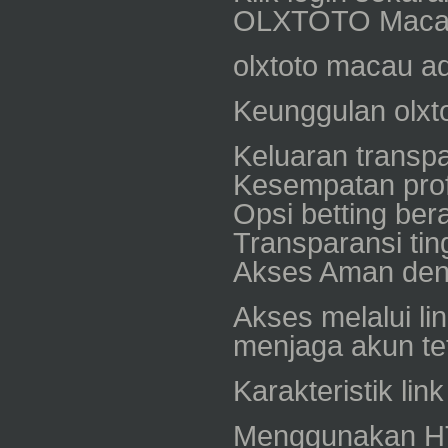
OLXTOTO Macau:
olxtoto macau ad
Keunggulan olxt
Keluaran transp
Kesempatan profi
Opsi betting be
Transparansi tin
Akses Aman den
Akses melalui li
menjaga akun te
Karakteristik link 
Menggunakan 