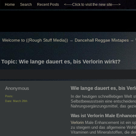
Home
Search
Recent Posts
<-----Click to visit the new site----->
Welcome to ((Rough Stuff Media))
→
Dancehall Reggae Mixtapes
→
Topic: Wie lange dauert es, bis Verlorin wirkt?
Anonymous
Wie lange dauert es, bis Verl
In der heutigen schnelllebigen Welt 
Posts:
Selbstbewusstsein eine entscheidend
Date:
March 26th
Nahrungsergänzungsmittel, das geziel
Was ist Verlorin Male Enhanc
Verlorin
Male Enhancement ist ein spez
zu steigern und das allgemeine Wohlb
Vitaminen und Mineralstoffen, die de