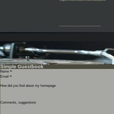
__________________
Simple Guestbook
Name
**
Email
**
How did you find about my homepage
Comments, suggestions