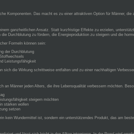
rliche Komponenten. Das macht es zu einer attraktiven Option für Männer, di
einem ganzheitlichen Ansatz. Statt kurzfristige Effekte zu erzielen, unterstüt
m die Durchblutung zu fördern, die Energieproduktion zu steigern und die horm
lcher Formeln können sein:
ung der Durchblutung
 Stoffwechsels
nd Leistungsfähigkeit
 sich die Wirkung schrittweise entfalten und zu einer nachhaltigen Verbess
ch an Männer jeden Alters, die ihre Lebensqualität verbessern möchten. Beson
tag
eistungsfähigkeit steigern möchten
in stärken wollen
tzung setzen
orin kein Wundermittel ist, sondern ein unterstützendes Produkt, das am best
pliziert und lässt sich leicht in den Alltag integrieren. In der Regel wird em