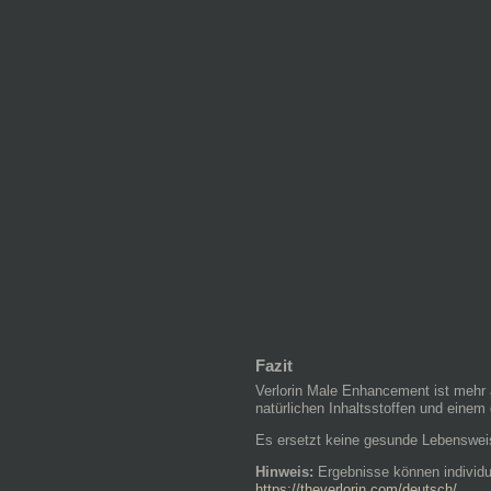
Fazit
Verlorin Male Enhancement ist mehr a
natürlichen Inhaltsstoffen und einem 
Es ersetzt keine gesunde Lebensweise,
Hinweis:
Ergebnisse können individu
https://theverlorin.com/deutsch/