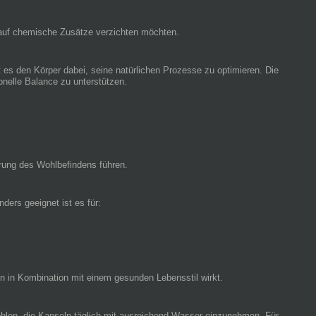
e auf chemische Zusätze verzichten möchten.
zt es den Körper dabei, seine natürlichen Prozesse zu optimieren. Die
onelle Balance zu unterstützen.
erung des Wohlbefindens führen.
ders geeignet ist es für:
en in Kombination mit einem gesunden Lebensstil wirkt.
pfohlen, die Kapseln täglich mit ausreichend Wasser einzunehmen. Für