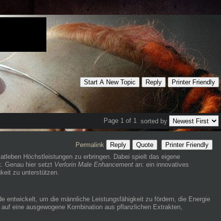
Start A New Topic
Reply
Printer Friendly
Page 1 of 1
sorted by
Permalink
Reply
Quote
Printer Friendly
atleben Höchstleistungen zu erbringen. Dabei spielt das eigene
t. Genau hier setzt
Verlorin Male Enhancement
an: ein innovatives
keit zu unterstützen.
de entwickelt, um die männliche Leistungsfähigkeit zu fördern, die Energie
n auf eine ausgewogene Kombination aus pflanzlichen Extrakten,