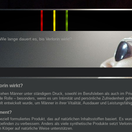
Wie lange dauert es, bis Verlorin wirkt?
orin wirkt?
stehen Männer unter ständigem Druck, sowohl im Berufsleben als auch im Priv
e Rolle – besonders, wenn es um Intimität und persönliche Zufriedenheit geh
t entwickelt wurde, um Männer in ihrer Vitalität, Ausdauer und Leistungsfähig
ement?
iell formuliertes Produkt, das auf natürlichen Inhaltsstoffen basiert. Es wur
efinden zu verbessern. Anders als viele synthetische Produkte setzt Verlori
n Körper auf natürliche Weise unterstützen.