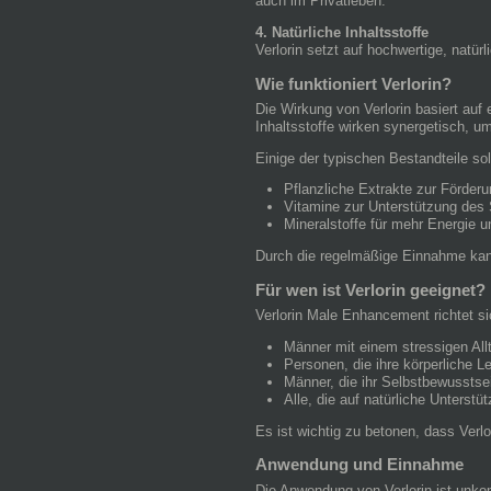
auch im Privatleben.
4. Natürliche Inhaltsstoffe
Verlorin setzt auf hochwertige, natü
Wie funktioniert Verlorin?
Die Wirkung von Verlorin basiert auf 
Inhaltsstoffe wirken synergetisch, u
Einige der typischen Bestandteile so
Pflanzliche Extrakte zur Förder
Vitamine zur Unterstützung des
Mineralstoffe für mehr Energie u
Durch die regelmäßige Einnahme kann
Für wen ist Verlorin geeignet?
Verlorin Male Enhancement richtet si
Männer mit einem stressigen All
Personen, die ihre körperliche L
Männer, die ihr Selbstbewusstse
Alle, die auf natürliche Unterstü
Es ist wichtig zu betonen, dass Verl
Anwendung und Einnahme
Die Anwendung von Verlorin ist unkom