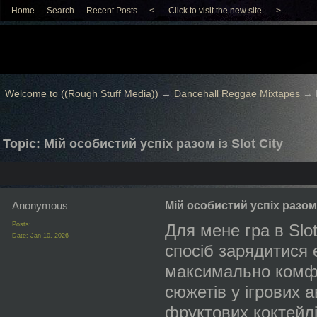
Home
Search
Recent Posts
<-----Click to visit the new site----->
Welcome to ((Rough Stuff Media))
→
Dancehall Reggae Mixtapes
→
Topic: Мій особистий успіх разом із Slot City
Anonymous
Мій особистий успіх разом і
Posts:
Для мене гра в Slot
Date:
Jan 10, 2026
спосіб зарядитися 
максимально комфо
сюжетів у ігрових 
фруктових коктейлі