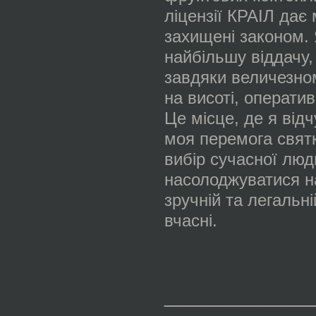
ліцензії КРАІЛ дає 
захищені законом. 
найбільшу віддачу, 
завдяки величезном
на висоті, оператив
Це місце, де я від
моя перемога святк
вибір сучасної люди
насолоджуватися н
зручній та легальн
вчасні.
_____________