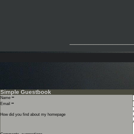
_____________
Simple Guestbook
Name
**
Email
**
How did you find about my homepage