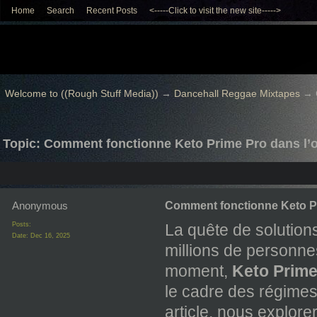
Home
Search
Recent Posts
<-----Click to visit the new site----->
Welcome to ((Rough Stuff Media))
→
Dancehall Reggae Mixtapes
→
Topic: Comment fonctionne Keto Prime Pro dans l’
Anonymous
Comment fonctionne Keto Pr
Posts:
La quête de solution
Date:
Dec 16, 2025
millions de personne
moment,
Keto Prime
le cadre des régimes
article, nous explore