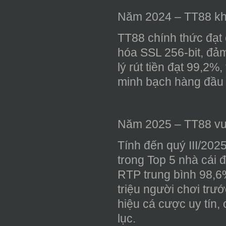
Năm 2024 – TT88 khẳ
TT88 chính thức đạ
hóa SSL 256-bit, đảm
lý rút tiền đạt 99,2
minh bạch hàng đầu 
Năm 2025 – TT88 vươ
Tính đến quý III/202
trong Top 5 nhà cái đ
RTP trung bình 98,6
triệu người chơi trướ
hiệu cá cược uy tín,
lục.