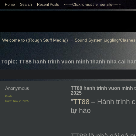
Home
Search
Recent Posts
<-----Click to visit the new site----->
Welcome to ((Rough Stuff Media))
→
Sound System juggling/Clashes
Topic: TT88 hanh trinh vuon minh thanh nha cai ha
Anonymous
TT88 hanh trinh vuon minh 
2025
Posts:
"
TT88
– Hành trình 
Date:
Nov 2, 2025
tự hào
TT88 là nhà cái cá c