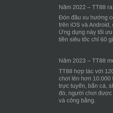
Năm 2022 – TT88 ra 
Đón đầu xu hướng c
trên iOS và Android, 
Ứng dụng này tối ưu 
tiền siêu tốc chỉ 60 g
Năm 2023 – TT88 mở r
TT88 hợp tác với 12
chơi lên hơn 10.000
trực tuyến, bắn cá,
đó, người chơi được t
và công bằng.