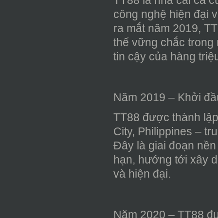
công nghệ hiện đại và
ra mắt năm 2019, TT8
thế vững chắc trong 
tin cậy của hàng tri
Năm 2019 – Khởi đầu
TT88 được thành lập 
City, Philippines – t
Đây là giai đoạn nền
hạn, hướng tới xây 
và hiện đại.
Năm 2020 – TT88 đ