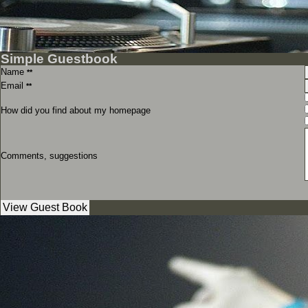
Simple Guestbook
Name
**
Email
**
How did you find about my homepage
Comments, suggestions