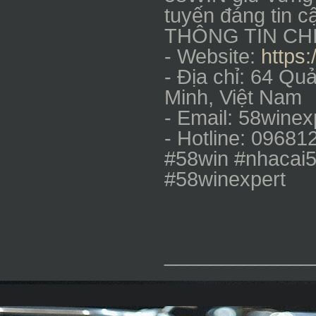
tuyến đáng tin c
THÔNG TIN CHI
- Website:
https:
- Địa chỉ: 64 Q
Minh, Việt Nam
- Email: 58wine
- Hotline: 0968
#58win #nhacai5
#58winexpert
_____________