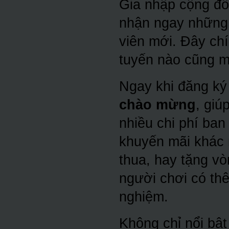
Gia nhập cộng đồ
nhận ngay những 
viên mới. Đây chí
tuyến nào cũng 
Ngay khi đăng ký
chào mừng
, giú
nhiều chi phí ban
khuyến mãi khác n
thua, hay tặng v
người chơi có thê
nghiệm.
Không chỉ nổi bật