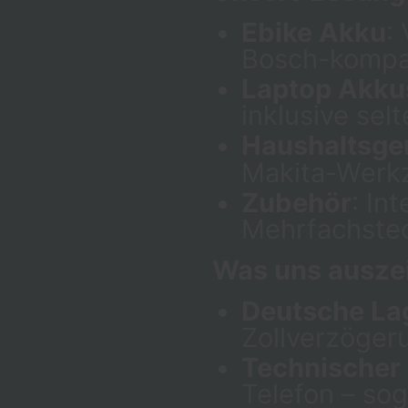
Ebike Akku
:
Bosch-kompa
Laptop Akku
inklusive sel
Haushaltsge
Makita-Werk
Zubehör
: In
Mehrfachstec
Was uns ausze
Deutsche La
Zollverzöger
Technischer
Telefon – so