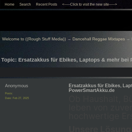
Home
Search
Recent Posts
<-----Click to visit the new site----->
Welcome to ((Rough Stuff Media))
→
Dancehall Reggae Mixtapes
→
Topic: Ersatzakkus für Ebikes, Laptops & mehr be
Anonymous
Ersatzakkus für Ebikes, Lap
PowerSmartAkku.de
Posts:
Ob Haushalt, Bü
Date:
Feb 27, 2025
leben von zuve
hochwertige Ers
Unsere Lösung