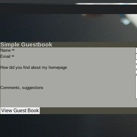
Simple Guestbook
Name
**
Email
**
How did you find about my homepage
Comments, suggestions