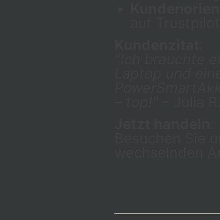
Kundenorien
auf Trustpilot
Kundenzitat
:
"Ich brauchte e
Laptop und ein
PowerSmartAkku
– top!"
– Julia R
Jetzt handeln
:
Besuchen Sie 
wechselnden A
_____________