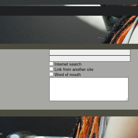
Internet search
Link from another site
Word of mouth