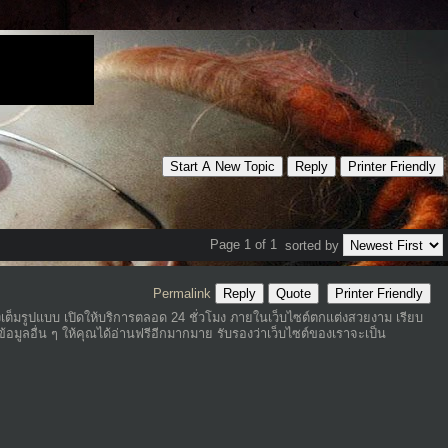
Start A New Topic
Reply
Printer Friendly
Page 1 of 1
sorted by
Permalink
Reply
Quote
Printer Friendly
เต็มรูปแบบ เปิดให้บริการตลอด 24 ชั่วโมง ภายในเว็บไซต์ตกแต่งสวยงาม เรียบ
อมูลอื่น ๆ ให้คุณได้อ่านฟรีอีกมากมาย รับรองว่าเว็บไซต์ของเราจะเป็น