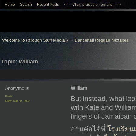
Home
Search
Recent Posts
<-----Click to visit the new site----->
Welcome to ((Rough Stuff Media))
→
Dancehall Reggae Mixtapes
→
Topic: William
Anonymous
William
Posts:
But instead, what lo
Date:
Mar 25, 2022
with Kate and William
fingers of Jamaican 
อ่านต่อได้ที่
โรงเรียน